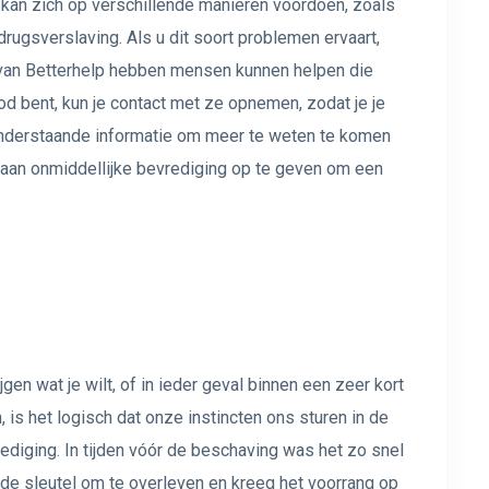
 kan zich op verschillende manieren voordoen, zoals
drugsverslaving. Als u dit soort problemen ervaart,
s van Betterhelp hebben mensen kunnen helpen die
od bent, kun je contact met ze opnemen, zodat je je
e onderstaande informatie om meer te weten te komen
aan onmiddellijke bevrediging op te geven om een ​​
en wat je wilt, of in ieder geval binnen een zeer kort
, is het logisch dat onze instincten ons sturen in de
rediging. In tijden vóór de beschaving was het zo snel
de sleutel om te overleven en kreeg het voorrang op