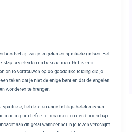
en boodschap van je engelen en spirituele gidsen. Het
 elke stap begeleiden en beschermen. Het is een
ren en te vertrouwen op de goddelijke leiding die je
een teken dat je niet de enige bent en dat de engelen
en wonderen te brengen.
 spirituele, liefdes- en engelachtige betekenissen.
 herinnering om liefde te omarmen, en een boodschap
ndacht aan dit getal wanneer het in je leven verschijnt,