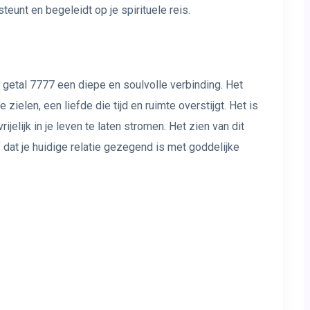
eunt en begeleidt op je spirituele reis.
 getal 7777 een diepe en soulvolle verbinding. Het
ielen, een liefde die tijd en ruimte overstijgt. Het is
ijelijk in je leven te laten stromen. Het zien van dit
f dat je huidige relatie gezegend is met goddelijke