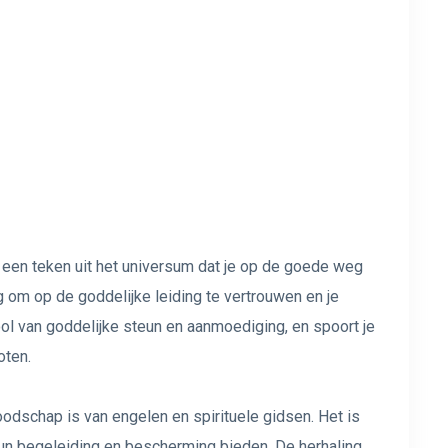
 een teken uit het universum dat je op de goede weg
ng om op de goddelijke leiding te vertrouwen en je
ool van goddelijke steun en aanmoediging, en spoort je
oten.
schap is van engelen en spirituele gidsen. Het is
 hun begeleiding en bescherming bieden. De herhaling