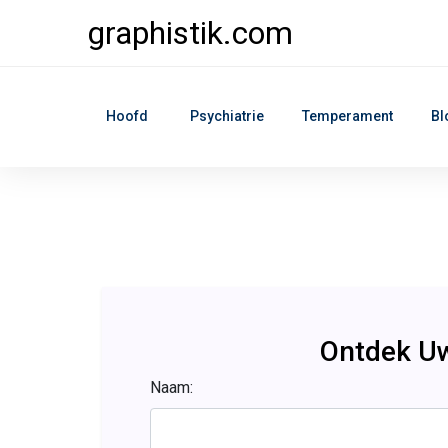
graphistik.com
Hoofd
Psychiatrie
Temperament
Bl
Ontdek Uw
Naam: