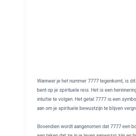
Wanneer je het nummer 7777 tegenkomt, is dit
bent op je spirituele reis. Het is een herinneri
intuïtie te volgen. Het getal 7777 is een symb
aan om je spirituele bewustzijn te blijven vergr
Bovendien wordt aangenomen dat 7777 een bood
een teken dat ze in je leven aanwezig zijn en