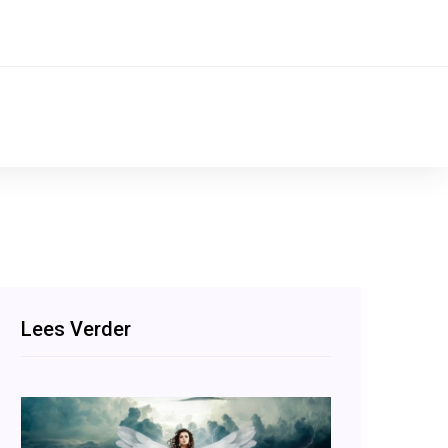
Lees Verder