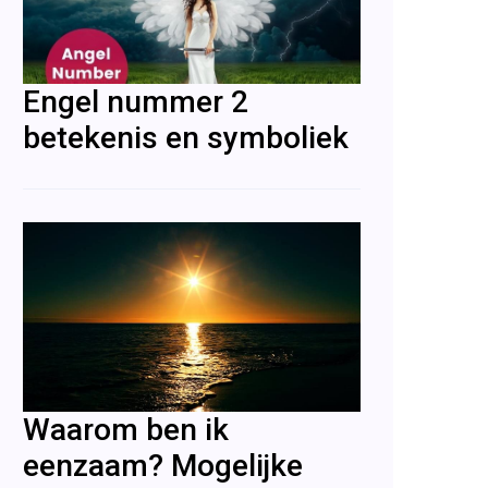
Engel nummer 2
betekenis en symboliek
Waarom ben ik
eenzaam? Mogelijke