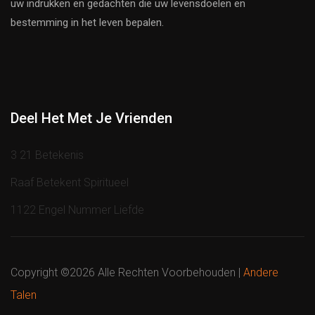
uw indrukken en gedachten die uw levensdoelen en
bestemming in het leven bepalen.
Deel Het Met Je Vrienden
3 21 Betekenis
Raaf Betekent Spiritueel
1122 Engel Nummer Liefde
Copyright ©
2026 Alle Rechten Voorbehouden |
Andere
Talen