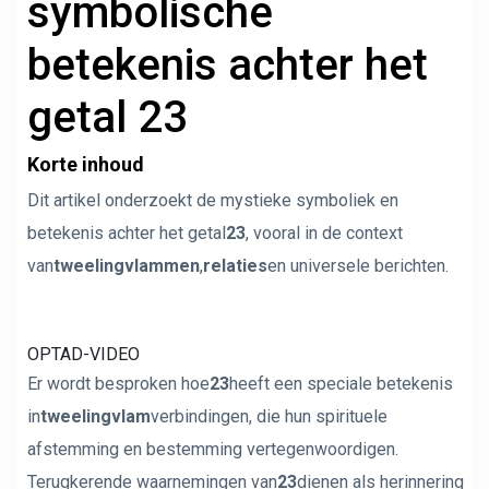
symbolische
betekenis achter het
getal 23
Korte inhoud
Dit artikel onderzoekt de mystieke symboliek en
betekenis achter het getal
23
, vooral in de context
van
tweelingvlammen
,
relaties
en universele berichten.
OPTAD-VIDEO
Er wordt besproken hoe
23
heeft een speciale betekenis
in
tweelingvlam
verbindingen, die hun spirituele
afstemming en bestemming vertegenwoordigen.
Terugkerende waarnemingen van
23
dienen als herinnering